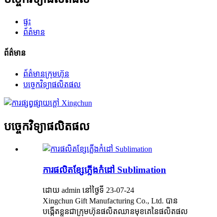
ផ្ទះ
ព័ត៌មាន
ព័ត៌មាន
ព័ត៌មានក្រុមហ៊ុន
បច្ចេកវិទ្យាផលិតផល
បច្ចេកវិទ្យាផលិតផល
ការផលិតខ្សែភ្លើងកំដៅ Sublimation
ដោយ admin នៅថ្ងៃទី 23-07-24
Xingchun Gift Manufacturing Co., Ltd. បាន
បង្កើតខ្លួនជាក្រុមហ៊ុនផលិតឈានមុខគេនៃផលិតផល