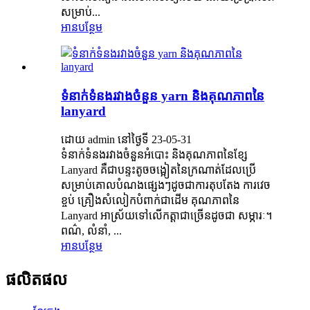
សម្រាប់...
អាន​បន្ថែម
ទំនាក់ទំនងរវាងចំនួន yarn និងគុណភាពនៃ
lanyard
ដោយ admin នៅថ្ងៃទី 23-05-31
ទំនាក់ទំនងរវាងចំនួនអំបោះ និងគុណភាពនៃខ្សែ
Lanyard គឺជាបន្ទះតូចចង្អៀតនៃក្រណាត់ដែលប្រើ
សម្រាប់គោលបំណងផ្សេងៗដូចជាការតុបតែង ការវេច
ខ្ចប់ គ្រឿងសំលៀកបំពាក់ជាដើម គុណភាពនៃ
Lanyard អាស្រ័យទៅលើកត្តាជាច្រើនដូចជា សម្ភារៈ។
ពណ៌, លំនាំ, ...
អាន​បន្ថែម
ផលិតផល