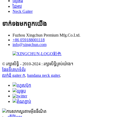
ខ្សែចង
ដៃអាវ
Neck Gaiter
ទាក់ទង​មក​ពួក​យើង
Fuzhou Xingchun Premium Mfg.Co.Ltd.
+86 059188001118
info@xingchun.com
© រក្សាសិទ្ធិ - 2010-2024 : រក្សាសិទ្ធិគ្រប់យ៉ាង។
ផែនទីគេហទំព័រ
លក់ដុំ gaiter ក
,
bandana neck gaiter
,