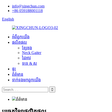
info@xingchun.com
+86 059188001118
English
អំពី​ពួក​យើង
ផលិតផល
ខ្សែចង
Neck Gaiter
ដៃអាវ
ទទេ & ស
ផ្ទះ
ព័ត៌មាន
ទាក់ទង​មក​ពួក​យើង
បច្ចេកវិទ្យាផលិតផល