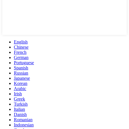
English
Chinese
French
German
Portuguese
Spanish
Russian
Japanese
Korean
Arabic
Irish
Greek
Turkish
Italian
Danish
Romanian
Indonesian