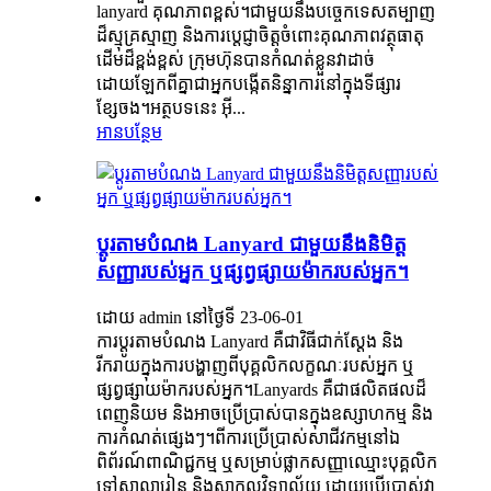
lanyard គុណភាពខ្ពស់។ជាមួយនឹងបច្ចេកទេសតម្បាញ
ដ៏ស្មុគ្រស្មាញ និងការប្តេជ្ញាចិត្តចំពោះគុណភាពវត្ថុធាតុ
ដើមដ៏ខ្ពង់ខ្ពស់ ក្រុមហ៊ុនបានកំណត់ខ្លួនវាដាច់
ដោយឡែកពីគ្នាជាអ្នកបង្កើតនិន្នាការនៅក្នុងទីផ្សារ
ខ្សែចង។អត្ថបទនេះ អ៊ី...
អាន​បន្ថែម
ប្ដូរតាមបំណង Lanyard ជាមួយនឹងនិមិត្ត
សញ្ញារបស់អ្នក ឬផ្សព្វផ្សាយម៉ាករបស់អ្នក។
ដោយ admin នៅថ្ងៃទី 23-06-01
ការប្ដូរតាមបំណង Lanyard គឺជាវិធីជាក់ស្តែង និង
រីករាយក្នុងការបង្ហាញពីបុគ្គលិកលក្ខណៈរបស់អ្នក ឬ
ផ្សព្វផ្សាយម៉ាករបស់អ្នក។Lanyards គឺជាផលិតផលដ៏
ពេញនិយម និងអាចប្រើប្រាស់បានក្នុងឧស្សាហកម្ម និង
ការកំណត់ផ្សេងៗ។ពីការប្រើប្រាស់សាជីវកម្មនៅឯ
ពិព័រណ៍ពាណិជ្ជកម្ម ឬសម្រាប់ផ្លាកសញ្ញាឈ្មោះបុគ្គលិក
ទៅសាលារៀន និងសាកលវិទ្យាល័យ ដោយប្រើប្រាស់វា