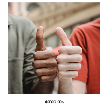
സേവനം