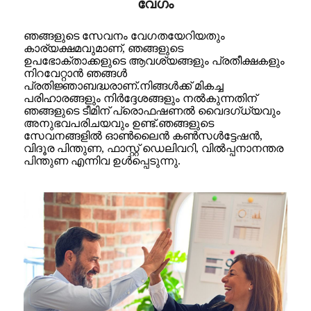
വേഗം
ഞങ്ങളുടെ സേവനം വേഗതയേറിയതും
കാര്യക്ഷമവുമാണ്, ഞങ്ങളുടെ
ഉപഭോക്താക്കളുടെ ആവശ്യങ്ങളും പ്രതീക്ഷകളും
നിറവേറ്റാൻ ഞങ്ങൾ
പ്രതിജ്ഞാബദ്ധരാണ്.നിങ്ങൾക്ക് മികച്ച
പരിഹാരങ്ങളും നിർദ്ദേശങ്ങളും നൽകുന്നതിന്
ഞങ്ങളുടെ ടീമിന് പ്രൊഫഷണൽ വൈദഗ്ധ്യവും
അനുഭവപരിചയവും ഉണ്ട്.ഞങ്ങളുടെ
സേവനങ്ങളിൽ ഓൺലൈൻ കൺസൾട്ടേഷൻ,
വിദൂര പിന്തുണ, ഫാസ്റ്റ് ഡെലിവറി, വിൽപ്പനാനന്തര
പിന്തുണ എന്നിവ ഉൾപ്പെടുന്നു.