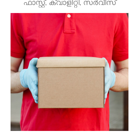
ഫാസ്റ്റ്, ക്വാളിറ്റി, സർവീസ്