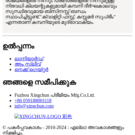
രാജ്യങ്ങളിൽ നിന്നും പ്രദേശങ്ങളിൽ നിന്നുമുള്ള
നിരവധി ക്ലയന്റുകളുമായി കമ്പനി ദീർഘകാലവും
സുസ്ഥിരവുമായ ബിസിനസ്സ് ബന്ധം
സ്ഥാപിച്ചിട്ടുണ്ട്."ക്വാളിറ്റി ഫസ്റ്റ്, കസ്റ്റമർ സുപ്രീം"
എന്നതാണ് കമ്പനിയുടെ മുദ്രാവാക്യം.
ഉൽപ്പന്നം
ലാനിയാർഡ്
ആം സ്ലീവ്
നെക്ക് ഗെയ്റ്റർ
ഞങ്ങളെ സമീപിക്കുക
Fuzhou Xingchun പ്രീമിയം Mfg.Co.Ltd.
+86 059188001118
info@xingchun.com
© പകർപ്പവകാശം - 2010-2024 : എല്ലാ അവകാശങ്ങളും
നിക്ഷിപ്തം.