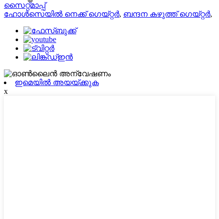
സൈറ്റ്മാപ്പ്
ഹോൾസെയിൽ നെക്ക് ഗെയ്റ്റർ
,
ബന്ദന കഴുത്ത് ഗെയ്റ്റർ
,
ഇമെയിൽ അയയ്ക്കുക
x