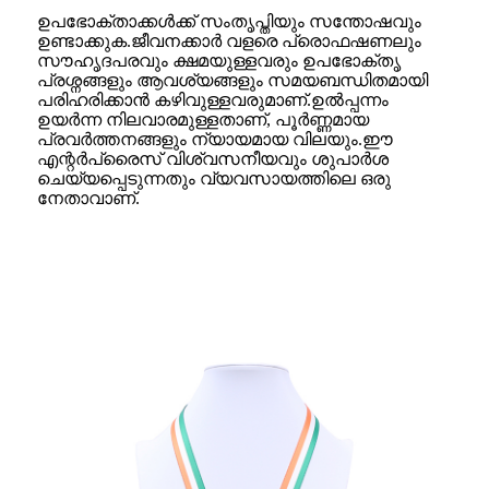
ഉപഭോക്താക്കൾക്ക് സംതൃപ്തിയും സന്തോഷവും
ഉണ്ടാക്കുക.ജീവനക്കാർ വളരെ പ്രൊഫഷണലും
സൗഹൃദപരവും ക്ഷമയുള്ളവരും ഉപഭോക്തൃ
പ്രശ്നങ്ങളും ആവശ്യങ്ങളും സമയബന്ധിതമായി
പരിഹരിക്കാൻ കഴിവുള്ളവരുമാണ്.ഉൽപ്പന്നം
ഉയർന്ന നിലവാരമുള്ളതാണ്, പൂർണ്ണമായ
പ്രവർത്തനങ്ങളും ന്യായമായ വിലയും.ഈ
എന്റർപ്രൈസ് വിശ്വസനീയവും ശുപാർശ
ചെയ്യപ്പെടുന്നതും വ്യവസായത്തിലെ ഒരു
നേതാവാണ്.