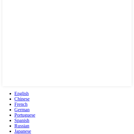
English
Chinese
French
German
Portuguese
Spanish
Russian
Japanese