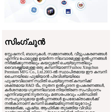
സിംഗ്ചുൻ
സ്റ്റേഷനറി, ബാഗുകൾ, സമ്മാനങ്ങൾ, വീട്ടുപകരണങ്ങൾ
എന്നിവ പോലുള്ള ഉയർന്ന നിലവാരമുള്ള ഉൽപ്പന്നങ്ങൾ
നിർമ്മിക്കുന്നതിലും കയറ്റുമതി ചെയ്യുന്നതിലും
വൈദഗ്ദ്ധ്യമുള്ള ഒരു കമ്പനിയാണ് Fuzhou Xingchun
Premium MFG Co., Ltd.2003-ൽ സ്ഥാപിതമായ ഈ കമ്പനി
ചൈനയിലെ ഫുജിയാൻ പ്രവിശ്യയിലെ
ഫുഷൗവിലാണ് സ്ഥിതി ചെയ്യുന്നത്.കമ്പനിക്ക്
ശക്തമായ R&D ടീം, നൂതന ഉൽപ്പാദന ഉപകരണങ്ങൾ,
കർശനമായ ഗുണനിലവാര നിയന്ത്രണ സംവിധാനം
എന്നിവയുണ്ട്.നൂതനവും മത്സരപരവും പരിസ്ഥിതി
സൗഹൃദവുമായ ഉൽപ്പന്നങ്ങൾ ഉപഭോക്താക്കൾക്ക്
നൽകാനാണ് കമ്പനി ലക്ഷ്യമിടുന്നത്.യൂറോപ്പ്,
അമേരിക്ക, ഏഷ്യ, ആഫ്രിക്ക തുടങ്ങിയ വിവിധ