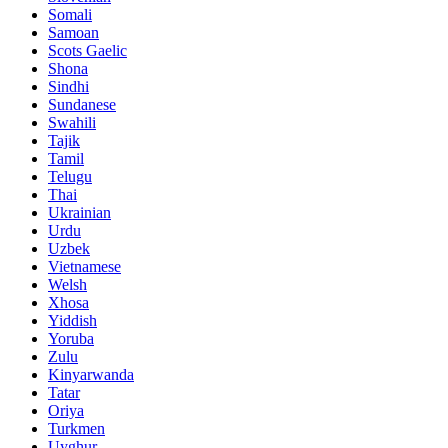
Somali
Samoan
Scots Gaelic
Shona
Sindhi
Sundanese
Swahili
Tajik
Tamil
Telugu
Thai
Ukrainian
Urdu
Uzbek
Vietnamese
Welsh
Xhosa
Yiddish
Yoruba
Zulu
Kinyarwanda
Tatar
Oriya
Turkmen
Uyghur