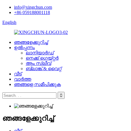
info@xingchun.com
+86 059188001118
English
ഞങ്ങളേക്കുറിച്ച്
ഉൽപ്പന്നം
ലാനിയാർഡ്
നെക്ക് ഗെയ്റ്റർ
ആം സ്ലീവ്
ബ്ലാങ്ക് & വൈറ്റ്
വീട്
വാർത്ത
ഞങ്ങളെ സമീപിക്കുക
ഞങ്ങളേക്കുറിച്ച്
വീട്