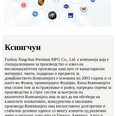
Ксингчун
Fuzhou Xingchun Premium MFG Co., Ltd. е компанија која е
специјализирана за производство и извоз на
висококвалитетни производи како што се канцелариски
материјал, чанти, подароци и предмети за
домаќинството.Компанијата е основана во 2003 година и се
наоѓа во Фужоу, провинцијата Фуџијан, Кина.Компанијата
има силен тим за истражување и развој, напредна опрема за
производство и строг систем за контрола на
квалитетот.Компанијата има за цел да им обезбеди на
клиентите иновативни, конкурентни и еколошки
производи.Компанијата има воспоставено долгорочни и
стабилни деловни односи со многу клиенти од различни
земји и региони, како што се Европа, Америка, Азија и