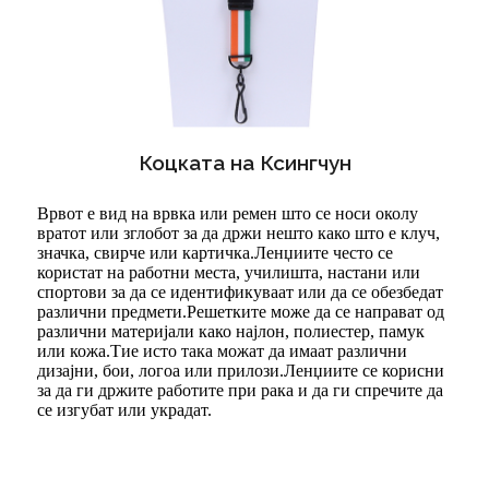
Коцката на Ксингчун
Врвот е вид на врвка или ремен што се носи околу
вратот или зглобот за да држи нешто како што е клуч,
значка, свирче или картичка.Ленџиите често се
користат на работни места, училишта, настани или
спортови за да се идентификуваат или да се обезбедат
различни предмети.Решетките може да се направат од
различни материјали како најлон, полиестер, памук
или кожа.Тие исто така можат да имаат различни
дизајни, бои, логоа или прилози.Ленџиите се корисни
за да ги држите работите при рака и да ги спречите да
се изгубат или украдат.