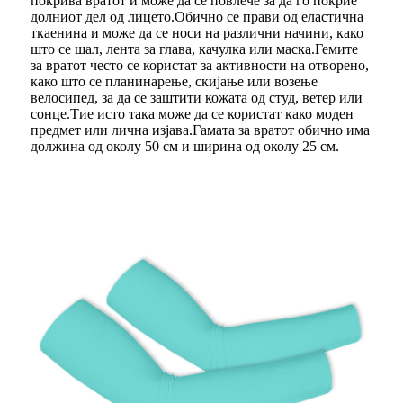
покрива вратот и може да се повлече за да го покрие
долниот дел од лицето.Обично се прави од еластична
ткаенина и може да се носи на различни начини, како
што се шал, лента за глава, качулка или маска.Гемите
за вратот често се користат за активности на отворено,
како што се планинарење, скијање или возење
велосипед, за да се заштити кожата од студ, ветер или
сонце.Тие исто така може да се користат како моден
предмет или лична изјава.Гамата за вратот обично има
должина од околу 50 см и ширина од околу 25 см.