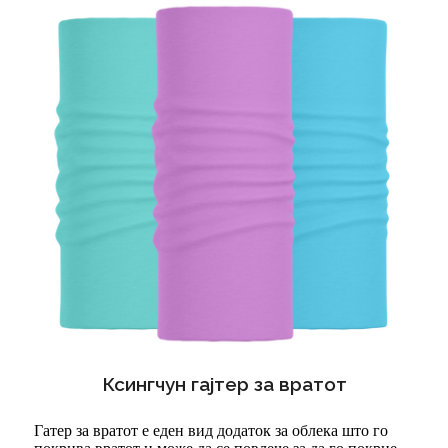
Ксингчун гајтер за вратот
Гатер за вратот е еден вид додаток за облека што го