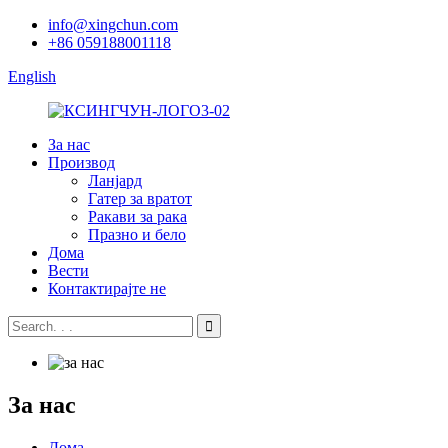
info@xingchun.com
+86 059188001118
English
За нас
Производ
Ланјард
Гатер за вратот
Ракави за рака
Празно и бело
Дома
Вести
Контактирајте не
За нас
Дома