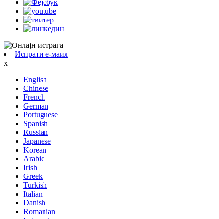
Испрати е-маил
x
English
Chinese
French
German
Portuguese
Spanish
Russian
Japanese
Korean
Arabic
Irish
Greek
Turkish
Italian
Danish
Romanian