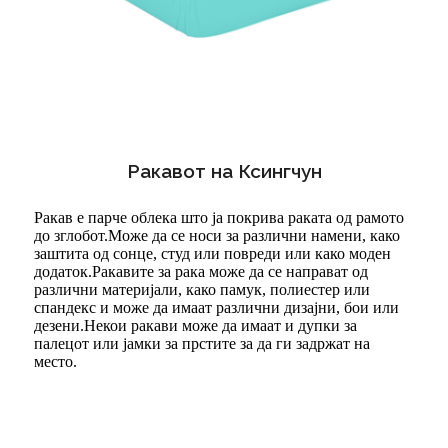
Ракавот на Ксингчун
Ракав е парче облека што ја покрива раката од рамото
до зглобот.Може да се носи за различни намени, како
заштита од сонце, студ или повреди или како моден
додаток.Ракавите за рака може да се направат од
различни материјали, како памук, полиестер или
спандекс и може да имаат различни дизајни, бои или
дезени.Некои ракави може да имаат и дупки за
палецот или јамки за прстите за да ги задржат на
место.