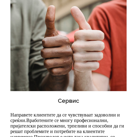
Сервис
Направете клиентите да се чувствуваат задоволни и
среќни.Вработените се многу професионални,
пријателски расположени, трпеливи и способни да ги
решат проблемите и потребите на клиентите
навремено.Производот е исто така квалитетен, со