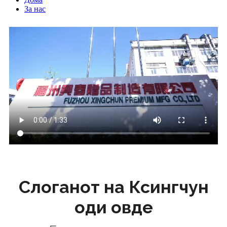
За нас
Слоганот на Ксингчун
оди овде