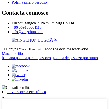
Polaina para o pescozo
Contacta connosco
Fuzhou Xingchun Premium Mfg.Co.Ltd.
+86 059188001118
info@xingchun.com
© Copyright - 2010-2024 : Todos os dereitos reservados.
Mapa do sitio
bandana polaina para o pescozo
,
polaina de pescozo por xunto
,
Enviar correo electrónico
x