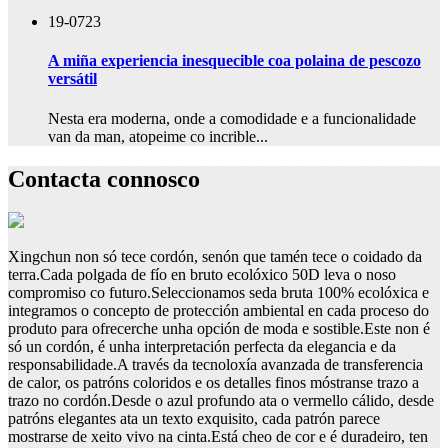
19-07
23
A miña experiencia inesquecible coa polaina de pescozo
versátil
Nesta era moderna, onde a comodidade e a funcionalidade
van da man, atopeime co incrible...
Contacta connosco
Xingchun non só tece cordón, senón que tamén tece o coidado da
terra.Cada polgada de fío en bruto ecolóxico 50D leva o noso
compromiso co futuro.Seleccionamos seda bruta 100% ecolóxica e
integramos o concepto de protección ambiental en cada proceso do
produto para ofrecerche unha opción de moda e sostible.Este non é
só un cordón, é unha interpretación perfecta da elegancia e da
responsabilidade.A través da tecnoloxía avanzada de transferencia
de calor, os patróns coloridos e os detalles finos móstranse trazo a
trazo no cordón.Desde o azul profundo ata o vermello cálido, desde
patróns elegantes ata un texto exquisito, cada patrón parece
mostrarse de xeito vivo na cinta.Está cheo de cor e é duradeiro, ten