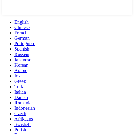
English
Chinese
French
German
Portuguese
Spanish
Russian
Japanese
Korean
Arabic
Irish
Greek
Turkish
Italian
Danish
Romanian
Indonesian
Czech
Afrikaans
Swedish
Polish