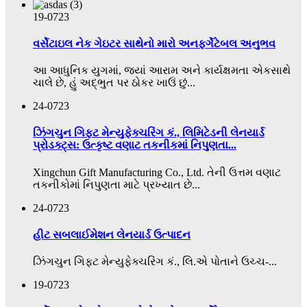
19-07
23
વર્સેટાઇલ નેક ગેઇટર સાથેનો મારો અનફર્ગેટેબલ અનુભવ
આ આધુનિક યુગમાં, જ્યાં આરામ અને કાર્યક્ષમતા એકસાથે
ચાલે છે, હું અદ્ભુત પર ઠોકર ખાઉં છું...
24-07
23
ઝિંગચુન ગિફ્ટ મેન્યુફેક્ચરિંગ કં., લિમિટેડની લેનયાર્ડ
પ્રોડક્ટ્સ: ઉત્કૃષ્ટ વણાટ તકનીકમાં નિપુણતા...
Xingchun Gift Manufacturing Co., Ltd. તેની ઉત્તમ વણાટ
તકનીકોમાં નિપુણતા માટે પ્રખ્યાત છે...
24-07
23
હીટ સબલાઈમેશન લેનયાર્ડ ઉત્પાદન
ઝિંગચુન ગિફ્ટ મેન્યુફેક્ચરિંગ કં., લિ.એ પોતાને ઉચ્ચ-...
19-07
23