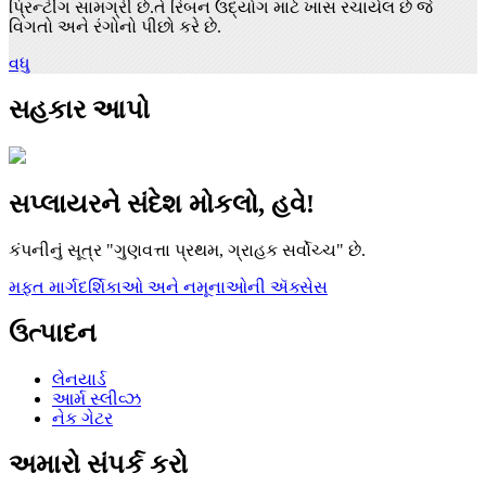
પ્રિન્ટીંગ સામગ્રી છે.તે રિબન ઉદ્યોગ માટે ખાસ રચાયેલ છે જે
વિગતો અને રંગોનો પીછો કરે છે.
વધુ
સહકાર આપો
સપ્લાયરને સંદેશ મોકલો, હવે!
કંપનીનું સૂત્ર "ગુણવત્તા પ્રથમ, ગ્રાહક સર્વોચ્ચ" છે.
મફત માર્ગદર્શિકાઓ અને નમૂનાઓની ઍક્સેસ
ઉત્પાદન
લેનયાર્ડ
આર્મ સ્લીવ્ઝ
નેક ગેટર
અમારો સંપર્ક કરો