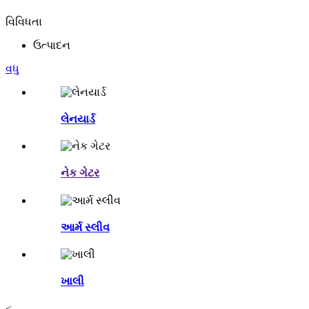
વિવિધતા
ઉત્પાદન
વધુ
લેનયાર્ડ
નેક ગેટર
આર્મ સ્લીવ
ખાલી
<