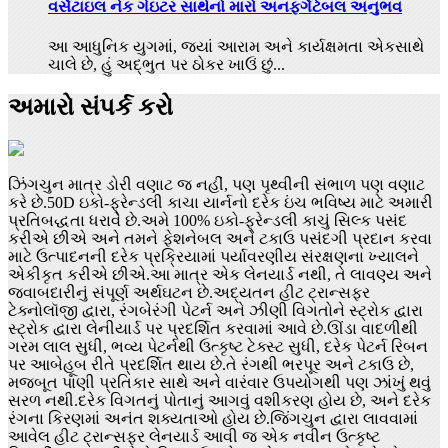
વર્સેટાઇલ નેક ગેઇટર સાથેનો મારો અનફર્ગેટેબલ અનુભવ
આ આધુનિક યુગમાં, જ્યાં આરામ અને કાર્યક્ષમતા એકસાથે
ચાલે છે, હું અદ્ભુત પર ઠોકર ખાઉં છું...
અમારો સંપર્ક કરો
ઝિંગચુન માત્ર ડોરી વણાટ જ નહીં, પણ પૃથ્વીની સંભાળ પણ વણાટ
કરે છે.50D ઇકો-ફ્રેન્ડલી કાચા યાર્નનો દરેક ઇંચ ભવિષ્ય માટે અમારી
પ્રતિબદ્ધતા ધરાવે છે.અમે 100% ઇકો-ફ્રેન્ડલી કાચું સિલ્ક પસંદ
કરીએ છીએ અને તમને ફેશનેબલ અને ટકાઉ પસંદગી પ્રદાન કરવા
માટે ઉત્પાદનની દરેક પ્રક્રિયામાં પર્યાવરણીય સંરક્ષણના ખ્યાલને
એકીકૃત કરીએ છીએ.આ માત્ર એક લેનયાર્ડ નથી, તે લાવણ્ય અને
જવાબદારીનું સંપૂર્ણ અર્થઘટન છે.અદ્યતન હીટ ટ્રાન્સફર
ટેક્નોલૉજી દ્વારા, રંગબેરંગી પેટર્ન અને ઝીણી વિગતોને સ્ટ્રોક દ્વારા
સ્ટ્રોક દ્વારા લેનીયાર્ડ પર પ્રદર્શિત કરવામાં આવે છે.ઊંડા વાદળીથી
ગરમ લાલ સુધી, ભવ્ય પેટર્નથી ઉત્કૃષ્ટ ટેક્સ્ટ સુધી, દરેક પેટર્ન રિબન
પર આબેહૂબ રીતે પ્રદર્શિત થાય છે.તે રંગથી ભરપૂર અને ટકાઉ છે,
મજબૂત પાણી પ્રતિકાર સાથે અને વારંવાર ઉપયોગથી પણ ઝાંખું થવું
સરળ નથી.દરેક વિગતનું પોતાનું આગવું વશીકરણ હોય છે, અને દરેક
રંગના કિરણમાં અનંત શક્યતાઓ હોય છે.જિંગચુન દ્વારા લાવવામાં
આવેલ હીટ ટ્રાન્સફર લેનયાર્ડ આવી જ એક નવીન ઉત્કૃષ્ટ