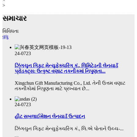
>
સમાચાર
વિવિધતા
વધુ
24-07
23
ઝિંગચુન ગિફ્ટ મેન્યુફેક્ચરિંગ કં., લિમિટેડની લેનયાર્ડ
પ્રોડક્ટ્સ: ઉત્કૃષ્ટ વણાટ તકનીકમાં નિપુણતા...
Xingchun Gift Manufacturing Co., Ltd. તેની ઉત્તમ વણાટ
તકનીકોમાં નિપુણતા માટે પ્રખ્યાત છે...
24-07
23
હીટ સબલાઈમેશન લેનયાર્ડ ઉત્પાદન
ઝિંગચુન ગિફ્ટ મેન્યુફેક્ચરિંગ કં., લિ.એ પોતાને ઉચ્ચ-...