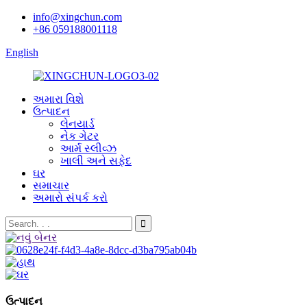
info@xingchun.com
+86 059188001118
English
અમારા વિશે
ઉત્પાદન
લેનયાર્ડ
નેક ગેટર
આર્મ સ્લીવ્ઝ
ખાલી અને સફેદ
ઘર
સમાચાર
અમારો સંપર્ક કરો
ઉત્પાદન